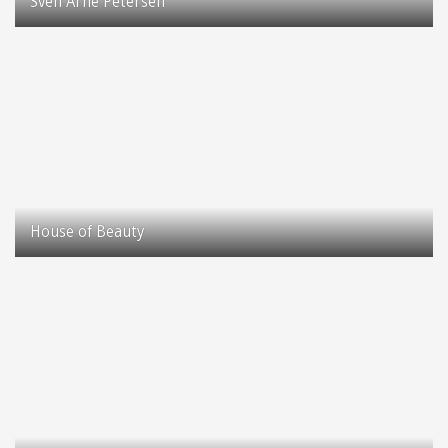
Sven Arne Petersen
Stenleddet
4000 Roskilde
House of Beauty
Taastrup Hovedgade 83
2630 Taastrup