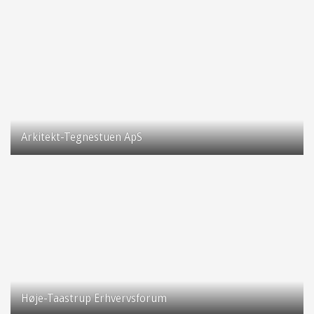
Rundageren 17
2640 Hedehusene
Arkitekt-Tegnestuen ApS
2630 Taastrup
Høje-Taastrup Erhvervsforum