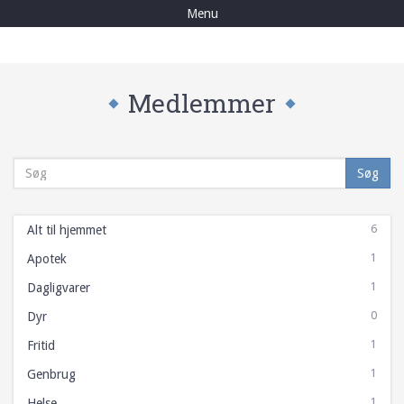
Events
Menu
Julebelysning
Byfester
Medlemmer
Torvedag
Nyheder
Medlemmer
Søg
Bliv medlem
Annoncer
6
Gavekort
Alt til hjemmet
ByMidten
1
Apotek
Foreningen
1
Dagligvarer
Om foreningen
0
Dyr
Vedtægter
1
Fritid
Referater
1
Genbrug
Bestyrelsen
1
Helse