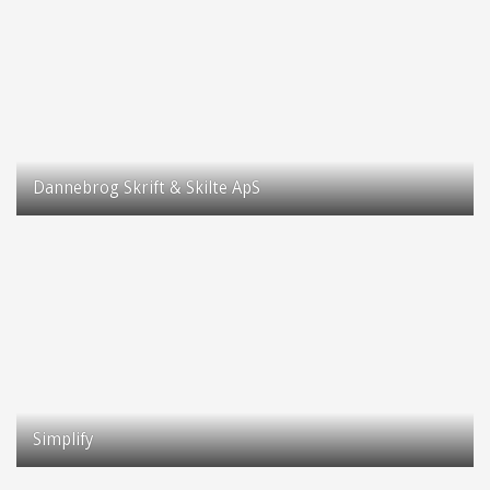
Dannebrog Skrift & Skilte ApS
2630 Taastrup
Simplify