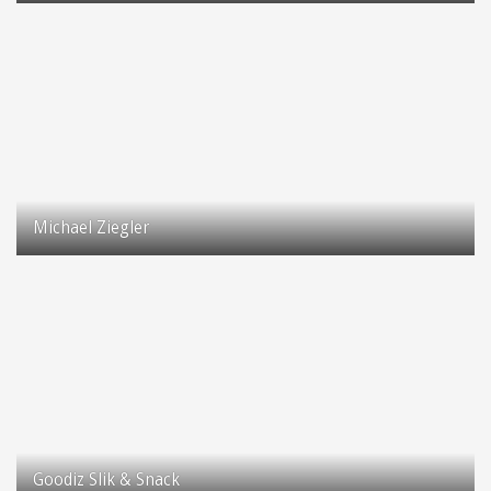
2630 Taastrup
Michael Ziegler
2630 Taastrup
Goodiz Slik & Snack