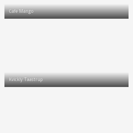
Cafe Mango
Taastrup Hovedgade 76
2630 Taastrup
Kvickly Taastrup
Tastrup Torv 18
2630 Taastrup