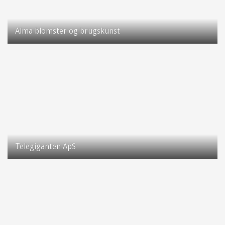
Alma blomster og brugskunst
Taastrup Hovedgade 95
2630 Taastrup
Telegiganten ApS
Taastrup Hovedgade 66
2630 Taastrup