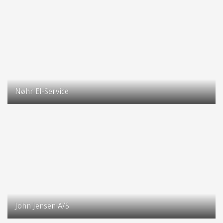
2630 Taastrup
Nøhr El-Service
Baldersbuen 55
2630 Taastrup
John Jensen A/S