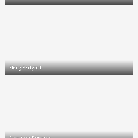
Taastrup Hovedgade 74
2630 Taastrup
Fløng Partytelt
Birkevang 20
2640 Hedehusene