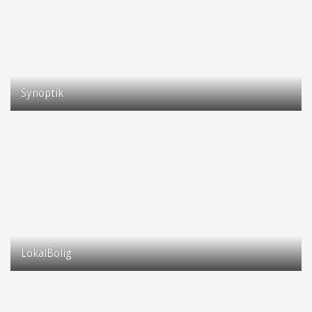
Synoptik
Taastrup Hovedgade 93
2630 Taastrup
LokalBolig
Taastrup Hovedgade 107
2630 Taastrup