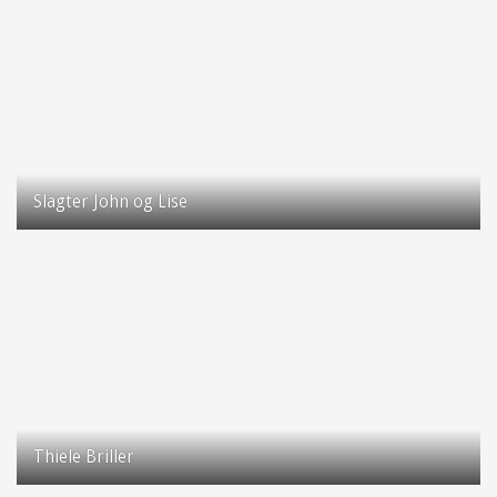
2630 Taastrup
Slagter John og Lise
Taastrup Hovedgade 66
2630 Taastrup
Thiele Briller
Taastrup Hovedgade 75