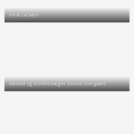
Klinik Larbach
Rugvænget 22
2630 Taastrup
Advokat og Konfliktmægler Simone Voergaard
Taastrup Hovedgade 66
2630 Taastrup