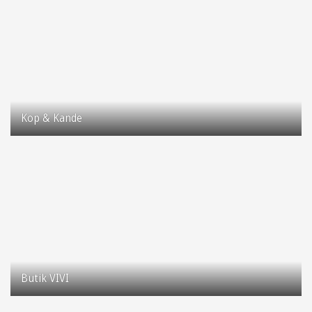
Kop & Kande
Taastrup Hovedgade 56
2630 Taastrup
Butik VIVI
Taastrup Hovedgade 93