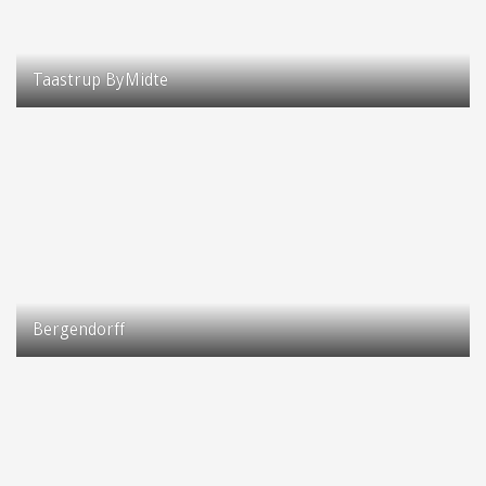
Taastrup ByMidte
Taastrup Hovedgade
2630 Taastrup
Bergendorff
Taastrup Hovedgade 68
2630 Taastrup