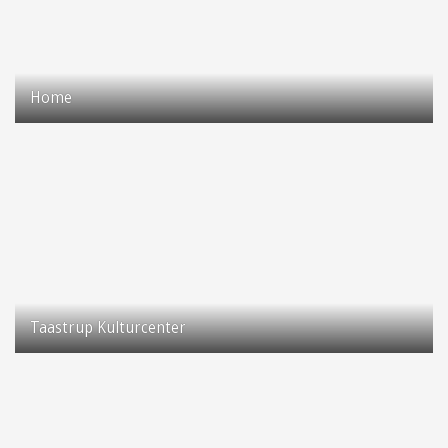
Home
Taastrup Hovedgade 105
2630 Taastrup
Taastrup Kulturcenter
Poppel Allé 12
2630 Taastrup