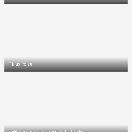
Taastrup Hovedgade 70
2630 Taastrup
Tinas Pølser
Taastrup Hovedgade 91
2630 Taastrup