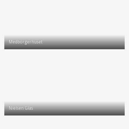
Medborgerhuset
Taastrup Hovedgade 71
2630 Taastrup
Nielsen Glas
Kuldyssen 1
2630 Taastrup