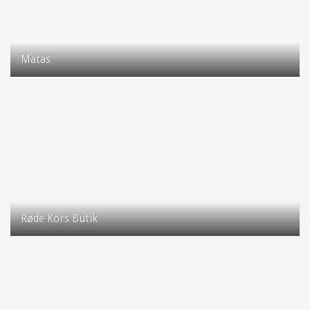
Matas
Taastrup Hovedgade 77, st 5
2630 Taastrup
Røde Kors Butik
Taastrup Hovedgade 129-131
2630 Taastrup