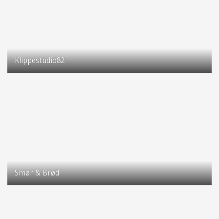
Klippestudio82
Taastrup Hovedgade 82
2630 Taastrup
Smør & Brød
Taastrup Hovedgade 81
2630 Taastrup