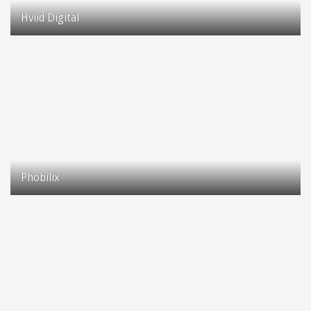
Hviid Digital
Kingosvej 1A
2630 Taastrup
Phobilix
Selsmosevej 2H
2630 Taastrup