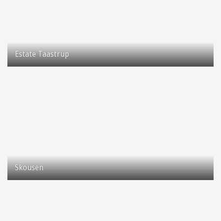
Estate Taastrup
Taastrup Hovedgade 121
2630 Taastrup
Skousen
Taastrup Hovedgade 90
2630 Taastrup