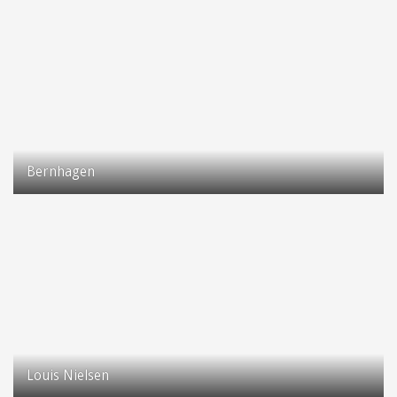
2630 Taastrup
Bernhagen
Taastrup Hovedgade 78
2630 Taastrup
Louis Nielsen