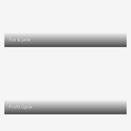
Fox & Jane
Taastrup Hovedgade 77
2630 Taastrup
Profil Optik
Taastrup Hovedgade 62
2630 Taastrup