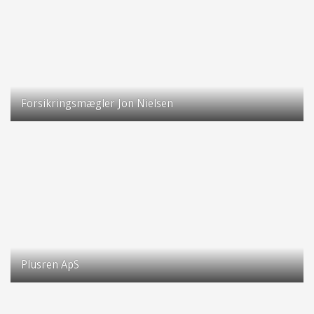
Forsikringsmægler Jon Nielsen
Plusren ApS