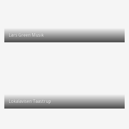
Lars Green Musik
Taastrup Hovedgade 40
2630 Taastrup
Lokalavisen Taastrup
Mediecentret Taastrup/Vestegnen, Marievej 1D
2630 Taastrup