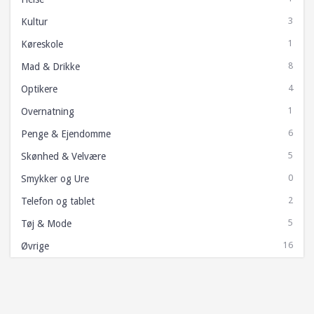
Udvalg
3
Kultur
Aktivitetsudvalg
1
Køreskole
Ejendomsudvalg
8
Mad & Drikke
Styregruppen
4
Optikere
Juleudvalg
1
Overnatning
Facade og skilteudvalg
6
Penge & Ejendomme
Tilmeld nyhedsbrev
5
Skønhed & Velvære
0
Smykker og Ure
2
Telefon og tablet
5
Tøj & Mode
16
Øvrige