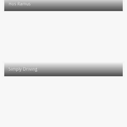
Hos Ramus
Taastrup Hovedgade 97
2630 Taastrup
Simply Driving
Taastrup Hovedgade 115
2630 Taastrup