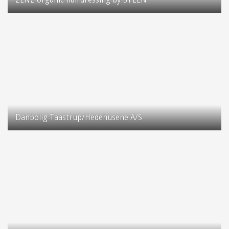
ZENZ organic hairdressing by STEEN
Taastrup Hovedgade 66
2630 Taastrup
Danbolig Taastrup/Hedehusene A/S
Taastrup Hovedgaden 103
2630 Taastrup