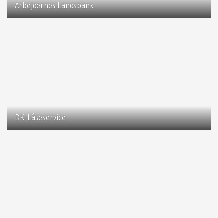
Arbejdernes Landsbank
Taastrup Hovedgade 75
2630 Taastrup
DK-Låseservice
Taastrup Hovedgade 113
2630 Taastrup