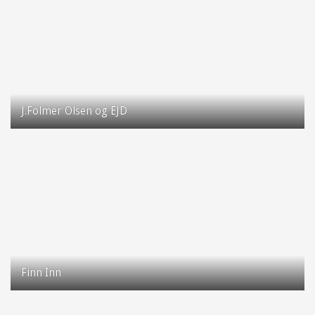
J.Folmer Olsen og EJD
Parkvej 8
2630 Taastrup
Finn Inn
Taastrup Hovedgade 77
2630 Taastrup