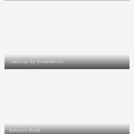
Taastrup Hovedgade 79
2630 Taastrup
Taastrup Ny Vinhandel I/S
Taastrup Hovedgade 74
2630 Taastrup
Bahnson Mode