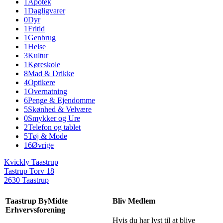
1
Apotek
1
Dagligvarer
0
Dyr
1
Fritid
1
Genbrug
1
Helse
3
Kultur
1
Køreskole
8
Mad & Drikke
4
Optikere
1
Overnatning
6
Penge & Ejendomme
5
Skønhed & Velvære
0
Smykker og Ure
2
Telefon og tablet
5
Tøj & Mode
16
Øvrige
Kvickly Taastrup
Tastrup Torv 18
2630 Taastrup
Taastrup ByMidte
Bliv Medlem
Erhvervsforening
Hvis du har lyst til at blive