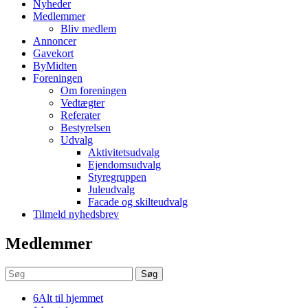
Nyheder
Medlemmer
Bliv medlem
Annoncer
Gavekort
ByMidten
Foreningen
Om foreningen
Vedtægter
Referater
Bestyrelsen
Udvalg
Aktivitetsudvalg
Ejendomsudvalg
Styregruppen
Juleudvalg
Facade og skilteudvalg
Tilmeld nyhedsbrev
Medlemmer
Søg
6
Alt til hjemmet