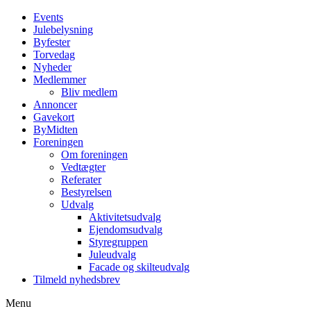
Events
Julebelysning
Byfester
Torvedag
Nyheder
Medlemmer
Bliv medlem
Annoncer
Gavekort
ByMidten
Foreningen
Om foreningen
Vedtægter
Referater
Bestyrelsen
Udvalg
Aktivitetsudvalg
Ejendomsudvalg
Styregruppen
Juleudvalg
Facade og skilteudvalg
Tilmeld nyhedsbrev
Menu