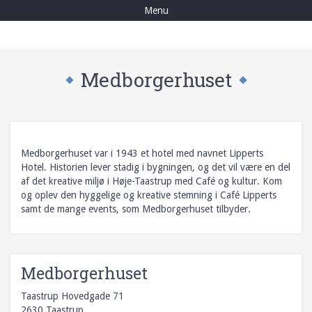
Events
Menu
Julebelysning
Byfester
Medborgerhuset
Torvedag
Nyheder
Medlemmer
Bliv medlem
Medborgerhuset var i 1943 et hotel med navnet Lipperts
Annoncer
Hotel. Historien lever stadig i bygningen, og det vil være en del
Gavekort
af det kreative miljø i Høje-Taastrup med Café og kultur. Kom
og oplev den hyggelige og kreative stemning i Café Lipperts
ByMidten
samt de mange events, som Medborgerhuset tilbyder.
Foreningen
Om foreningen
Vedtægter
Medborgerhuset
Referater
Taastrup Hovedgade 71
Bestyrelsen
2630 Taastrup