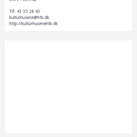
Udvalg
Tlf. 43 35 28 43
Aktivitetsudvalg
kulturhusene@htk.dk
http://kulturhusenehtk.dk
Ejendomsudvalg
Styregruppen
Juleudvalg
Facade og skilteudvalg
Tilmeld nyhedsbrev