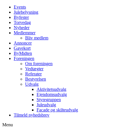
Events
Julebelysning
Byfester
Torvedag
Nyheder
Medlemmer
Bliv medlem
Annoncer
Gavekort
ByMidten
Foreningen
Om foreningen
Vedtægter
Referater
Bestyrelsen
Udvalg
Aktivitetsudvalg
Ejendomsudvalg
Styregruppen
Juleudvalg
Facade og skilteudvalg
Tilmeld nyhedsbrev
Menu