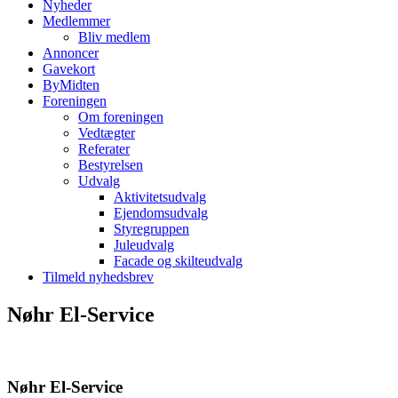
Nyheder
Medlemmer
Bliv medlem
Annoncer
Gavekort
ByMidten
Foreningen
Om foreningen
Vedtægter
Referater
Bestyrelsen
Udvalg
Aktivitetsudvalg
Ejendomsudvalg
Styregruppen
Juleudvalg
Facade og skilteudvalg
Tilmeld nyhedsbrev
Nøhr El-Service
Nøhr El-Service