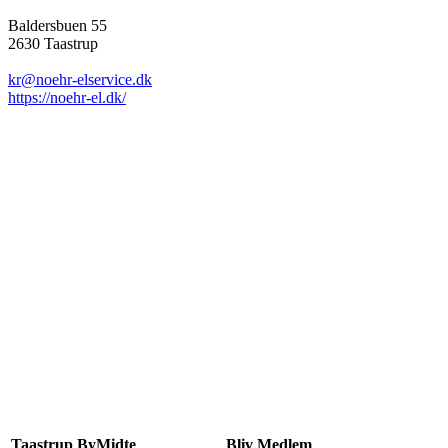
Baldersbuen 55
2630 Taastrup
kr@noehr-elservice.dk
https://noehr-el.dk/
Taastrup ByMidte
Bliv Medlem