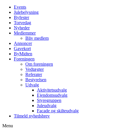
Events
Julebelysning
Byfester
Torvedag
Nyheder
Medlemmer
Bliv medlem
Annoncer
Gavekort
ByMidten
Foreningen
Om foreningen
Vedtægter
Referater
Bestyrelsen
Udvalg
Aktivitetsudvalg
Ejendomsudvalg
Styregruppen
Juleudvalg
Facade og skilteudvalg
Tilmeld nyhedsbrev
Menu