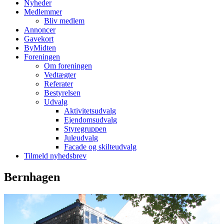
Nyheder
Medlemmer
Bliv medlem
Annoncer
Gavekort
ByMidten
Foreningen
Om foreningen
Vedtægter
Referater
Bestyrelsen
Udvalg
Aktivitetsudvalg
Ejendomsudvalg
Styregruppen
Juleudvalg
Facade og skilteudvalg
Tilmeld nyhedsbrev
Bernhagen