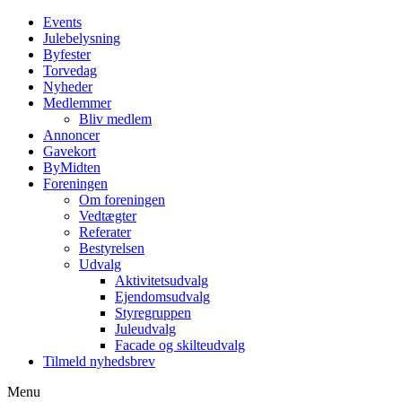
Events
Julebelysning
Byfester
Torvedag
Nyheder
Medlemmer
Bliv medlem
Annoncer
Gavekort
ByMidten
Foreningen
Om foreningen
Vedtægter
Referater
Bestyrelsen
Udvalg
Aktivitetsudvalg
Ejendomsudvalg
Styregruppen
Juleudvalg
Facade og skilteudvalg
Tilmeld nyhedsbrev
Menu