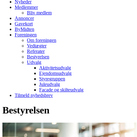
Nyheder
Medlemmer
Bliv medlem
Annoncer
Gavekort
ByMidten
Foreningen
Om foreningen
Vedtægter
Referater
Bestyrelsen
Udvalg
Aktivitetsudvalg
Ejendomsudvalg
Styregruppen
Juleudvalg
Facade og skilteudvalg
Tilmeld nyhedsbrev
Bestyrelsen