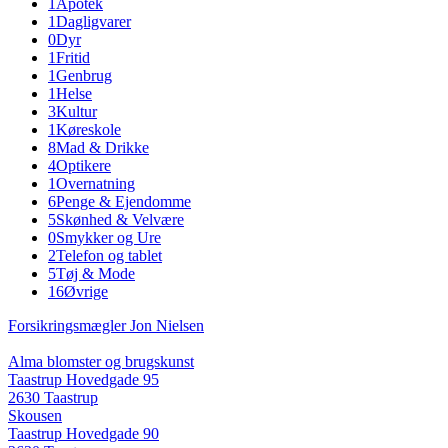
1
Apotek
1
Dagligvarer
0
Dyr
1
Fritid
1
Genbrug
1
Helse
3
Kultur
1
Køreskole
8
Mad & Drikke
4
Optikere
1
Overnatning
6
Penge & Ejendomme
5
Skønhed & Velvære
0
Smykker og Ure
2
Telefon og tablet
5
Tøj & Mode
16
Øvrige
Forsikringsmægler Jon Nielsen
Alma blomster og brugskunst
Taastrup Hovedgade 95
2630 Taastrup
Skousen
Taastrup Hovedgade 90