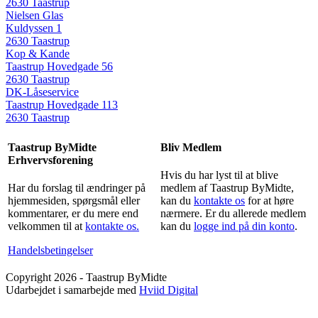
2630 Taastrup
Nielsen Glas
Kuldyssen 1
2630 Taastrup
Kop & Kande
Taastrup Hovedgade 56
2630 Taastrup
DK-Låseservice
Taastrup Hovedgade 113
2630 Taastrup
Taastrup ByMidte
Bliv Medlem
Erhvervsforening
Hvis du har lyst til at blive
Har du forslag til ændringer på
medlem af Taastrup ByMidte,
hjemmesiden, spørgsmål eller
kan du
kontakte os
for at høre
kommentarer, er du mere end
nærmere. Er du allerede medlem
velkommen til at
kontakte os.
kan du
logge ind på din konto
.
Handelsbetingelser
Copyright 2026 - Taastrup ByMidte
Udarbejdet i samarbejde med
Hviid Digital