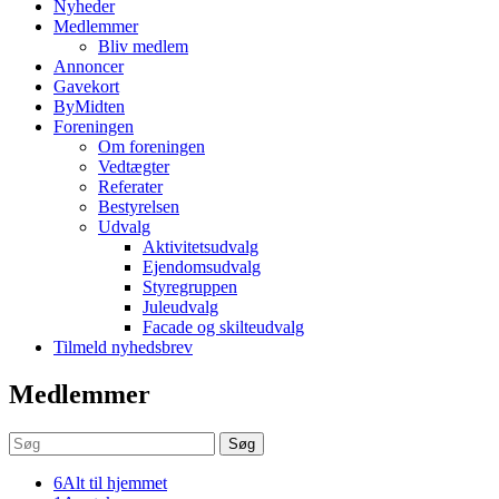
Nyheder
Medlemmer
Bliv medlem
Annoncer
Gavekort
ByMidten
Foreningen
Om foreningen
Vedtægter
Referater
Bestyrelsen
Udvalg
Aktivitetsudvalg
Ejendomsudvalg
Styregruppen
Juleudvalg
Facade og skilteudvalg
Tilmeld nyhedsbrev
Medlemmer
Søg
6
Alt til hjemmet