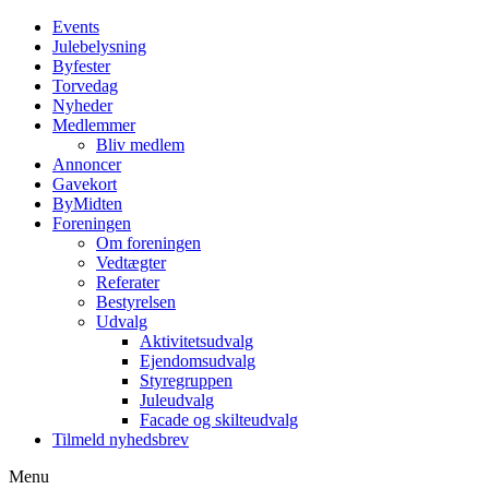
Events
Julebelysning
Byfester
Torvedag
Nyheder
Medlemmer
Bliv medlem
Annoncer
Gavekort
ByMidten
Foreningen
Om foreningen
Vedtægter
Referater
Bestyrelsen
Udvalg
Aktivitetsudvalg
Ejendomsudvalg
Styregruppen
Juleudvalg
Facade og skilteudvalg
Tilmeld nyhedsbrev
Menu