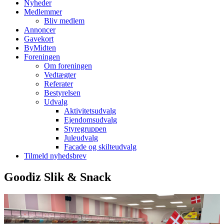
Nyheder
Medlemmer
Bliv medlem
Annoncer
Gavekort
ByMidten
Foreningen
Om foreningen
Vedtægter
Referater
Bestyrelsen
Udvalg
Aktivitetsudvalg
Ejendomsudvalg
Styregruppen
Juleudvalg
Facade og skilteudvalg
Tilmeld nyhedsbrev
Goodiz Slik & Snack