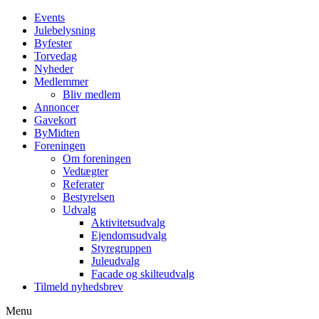
Events
Julebelysning
Byfester
Torvedag
Nyheder
Medlemmer
Bliv medlem
Annoncer
Gavekort
ByMidten
Foreningen
Om foreningen
Vedtægter
Referater
Bestyrelsen
Udvalg
Aktivitetsudvalg
Ejendomsudvalg
Styregruppen
Juleudvalg
Facade og skilteudvalg
Tilmeld nyhedsbrev
Menu