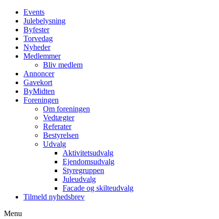
Events
Julebelysning
Byfester
Torvedag
Nyheder
Medlemmer
Bliv medlem
Annoncer
Gavekort
ByMidten
Foreningen
Om foreningen
Vedtægter
Referater
Bestyrelsen
Udvalg
Aktivitetsudvalg
Ejendomsudvalg
Styregruppen
Juleudvalg
Facade og skilteudvalg
Tilmeld nyhedsbrev
Menu