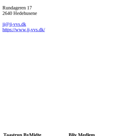
Rundageren 17
2640 Hedehusene
jj@jj-vvs.dk
https://www.jj-vvs.dk/
Taastrup ByMidte
Bliv Medlem