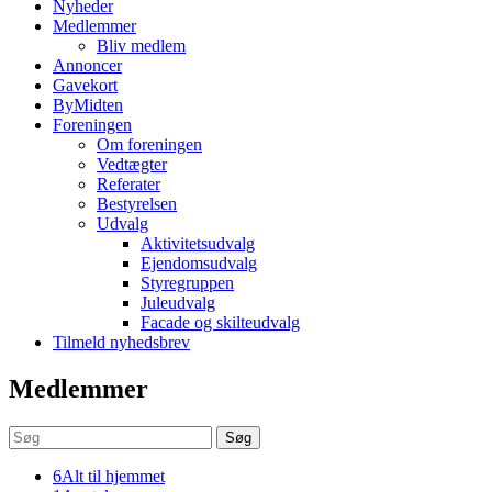
Nyheder
Medlemmer
Bliv medlem
Annoncer
Gavekort
ByMidten
Foreningen
Om foreningen
Vedtægter
Referater
Bestyrelsen
Udvalg
Aktivitetsudvalg
Ejendomsudvalg
Styregruppen
Juleudvalg
Facade og skilteudvalg
Tilmeld nyhedsbrev
Medlemmer
Søg
6
Alt til hjemmet