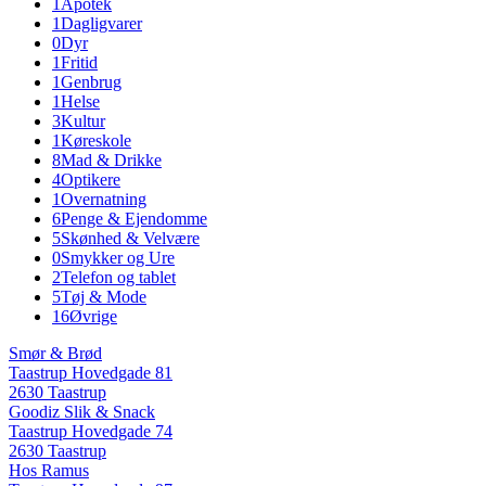
1
Apotek
1
Dagligvarer
0
Dyr
1
Fritid
1
Genbrug
1
Helse
3
Kultur
1
Køreskole
8
Mad & Drikke
4
Optikere
1
Overnatning
6
Penge & Ejendomme
5
Skønhed & Velvære
0
Smykker og Ure
2
Telefon og tablet
5
Tøj & Mode
16
Øvrige
Smør & Brød
Taastrup Hovedgade 81
2630 Taastrup
Goodiz Slik & Snack
Taastrup Hovedgade 74
2630 Taastrup
Hos Ramus