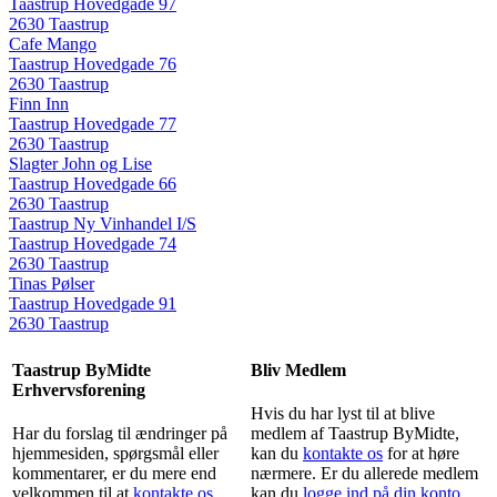
Taastrup Hovedgade 97
2630 Taastrup
Cafe Mango
Taastrup Hovedgade 76
2630 Taastrup
Finn Inn
Taastrup Hovedgade 77
2630 Taastrup
Slagter John og Lise
Taastrup Hovedgade 66
2630 Taastrup
Taastrup Ny Vinhandel I/S
Taastrup Hovedgade 74
2630 Taastrup
Tinas Pølser
Taastrup Hovedgade 91
2630 Taastrup
Taastrup ByMidte
Bliv Medlem
Erhvervsforening
Hvis du har lyst til at blive
Har du forslag til ændringer på
medlem af Taastrup ByMidte,
hjemmesiden, spørgsmål eller
kan du
kontakte os
for at høre
kommentarer, er du mere end
nærmere. Er du allerede medlem
velkommen til at
kontakte os.
kan du
logge ind på din konto
.