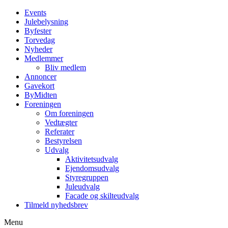
Events
Julebelysning
Byfester
Torvedag
Nyheder
Medlemmer
Bliv medlem
Annoncer
Gavekort
ByMidten
Foreningen
Om foreningen
Vedtægter
Referater
Bestyrelsen
Udvalg
Aktivitetsudvalg
Ejendomsudvalg
Styregruppen
Juleudvalg
Facade og skilteudvalg
Tilmeld nyhedsbrev
Menu