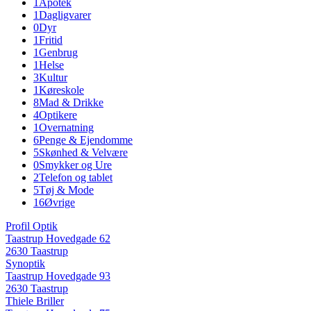
1
Apotek
1
Dagligvarer
0
Dyr
1
Fritid
1
Genbrug
1
Helse
3
Kultur
1
Køreskole
8
Mad & Drikke
4
Optikere
1
Overnatning
6
Penge & Ejendomme
5
Skønhed & Velvære
0
Smykker og Ure
2
Telefon og tablet
5
Tøj & Mode
16
Øvrige
Profil Optik
Taastrup Hovedgade 62
2630 Taastrup
Synoptik
Taastrup Hovedgade 93
2630 Taastrup
Thiele Briller