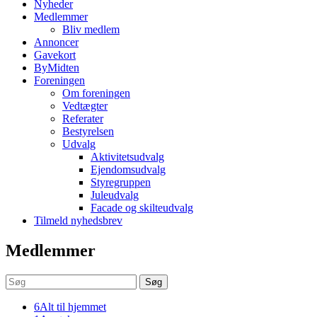
Nyheder
Medlemmer
Bliv medlem
Annoncer
Gavekort
ByMidten
Foreningen
Om foreningen
Vedtægter
Referater
Bestyrelsen
Udvalg
Aktivitetsudvalg
Ejendomsudvalg
Styregruppen
Juleudvalg
Facade og skilteudvalg
Tilmeld nyhedsbrev
Medlemmer
Søg
6
Alt til hjemmet