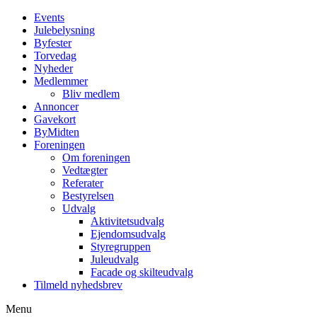
Events
Julebelysning
Byfester
Torvedag
Nyheder
Medlemmer
Bliv medlem
Annoncer
Gavekort
ByMidten
Foreningen
Om foreningen
Vedtægter
Referater
Bestyrelsen
Udvalg
Aktivitetsudvalg
Ejendomsudvalg
Styregruppen
Juleudvalg
Facade og skilteudvalg
Tilmeld nyhedsbrev
Menu