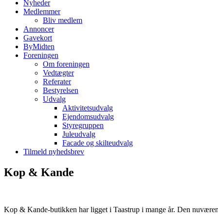
Nyheder
Medlemmer
Bliv medlem
Annoncer
Gavekort
ByMidten
Foreningen
Om foreningen
Vedtægter
Referater
Bestyrelsen
Udvalg
Aktivitetsudvalg
Ejendomsudvalg
Styregruppen
Juleudvalg
Facade og skilteudvalg
Tilmeld nyhedsbrev
Kop & Kande
Kop & Kande-butikken har ligget i Taastrup i mange år. Den nuværend