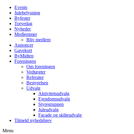
Events
Julebelysning
Byfester
Torvedag
Nyheder
Medlemmer
Bliv medlem
Annoncer
Gavekort
ByMidten
Foreningen
Om foreningen
Vedtægter
Referater
Bestyrelsen
Udvalg
Aktivitetsudvalg
Ejendomsudvalg
Styregruppen
Juleudvalg
Facade og skilteudvalg
Tilmeld nyhedsbrev
Menu