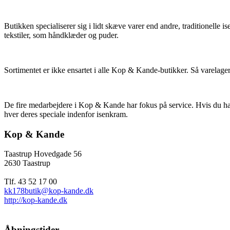
Butikken specialiserer sig i lidt skæve varer end andre, traditionell
tekstiler, som håndklæder og puder.
Sortimentet er ikke ensartet i alle Kop & Kande-butikker. Så varelag
De fire medarbejdere i Kop & Kande har fokus på service. Hvis du har 
hver deres speciale indenfor isenkram.
Kop & Kande
Taastrup Hovedgade 56
2630 Taastrup
Tlf. 43 52 17 00
kk178butik@kop-kande.dk
http://kop-kande.dk
Åbningstider