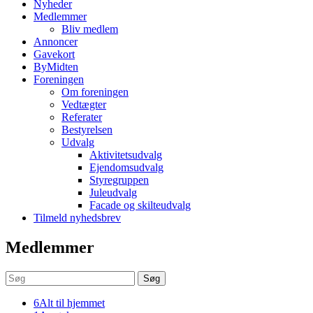
Nyheder
Medlemmer
Bliv medlem
Annoncer
Gavekort
ByMidten
Foreningen
Om foreningen
Vedtægter
Referater
Bestyrelsen
Udvalg
Aktivitetsudvalg
Ejendomsudvalg
Styregruppen
Juleudvalg
Facade og skilteudvalg
Tilmeld nyhedsbrev
Medlemmer
Søg
6
Alt til hjemmet