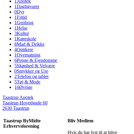
1
Apotek
1
Dagligvarer
0
Dyr
1
Fritid
1
Genbrug
1
Helse
3
Kultur
1
Køreskole
8
Mad & Drikke
4
Optikere
1
Overnatning
6
Penge & Ejendomme
5
Skønhed & Velvære
0
Smykker og Ure
2
Telefon og tablet
5
Tøj & Mode
16
Øvrige
Taastrup Apotek
Taastrup Hovedgade 60
2630 Taastrup
Taastrup ByMidte
Bliv Medlem
Erhvervsforening
Hvis du har lyst til at blive