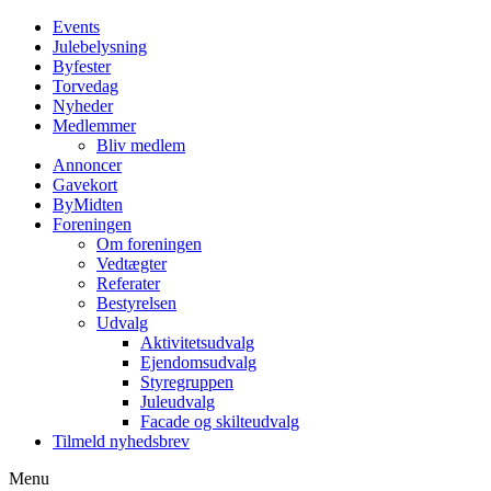
Events
Julebelysning
Byfester
Torvedag
Nyheder
Medlemmer
Bliv medlem
Annoncer
Gavekort
ByMidten
Foreningen
Om foreningen
Vedtægter
Referater
Bestyrelsen
Udvalg
Aktivitetsudvalg
Ejendomsudvalg
Styregruppen
Juleudvalg
Facade og skilteudvalg
Tilmeld nyhedsbrev
Menu