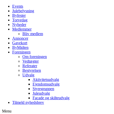
Events
Julebelysning
Byfester
Torvedag
Nyheder
Medlemmer
Bliv medlem
Annoncer
Gavekort
ByMidten
Foreningen
Om foreningen
Vedtægter
Referater
Bestyrelsen
Udvalg
Aktivitetsudvalg
Ejendomsudvalg
Styregruppen
Juleudvalg
Facade og skilteudvalg
Tilmeld nyhedsbrev
Menu