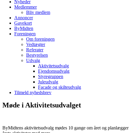
Nyheder
Medlemmer
Bliv medlem
Annoncer
Gavekort
ByMidten
Foreningen
Om foreningen
Vedtægter
Referater
Bestyrelsen
Udvalg
Aktivitetsudvalg
Ejendomsudvalg
Styregruppen
Juleudvalg
Facade og skilteudvalg
Tilmeld nyhedsbrev
Møde i Aktivitetsudvalget
ByMidtens aktivitetsudvalg mødes 10 gange om året og planlægger